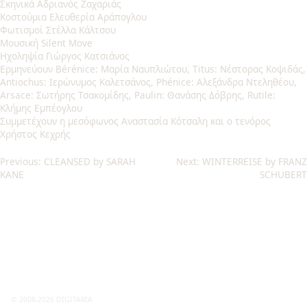
Σκηνικά Αδριανός Ζαχαριάς
Κοστούμια Ελευθερία Αράπογλου
Φωτισμοί Στέλλα Κάλτσου
Μουσική Silent Move
Ηχοληψία Γιώργος Κατσιάνος
Ερμηνεύουν Bérénice: Μαρία Ναυπλιώτου, Titus: Νέστορας Κοψιδάς,
Antiochus: Ιερώνυμος Καλετσάνος, Phénice: Αλεξάνδρα Ντεληθέου,
Αrsace: Σωτήρης Τσακομίδης, Paulin: Θανάσης Δόβρης, Rutile:
Κλήμης Εμπέογλου
Συμμετέχουν η μεσόφωνος Αναστασία Κότσαλη και ο τενόρος
Χρήστος Κεχρής
Post
Previous:
CLEANSED by SARAH
Next:
WINTERREISE by FRANZ
KANE
SCHUBERT
navigation
© 2008-2026 DIGITARIA