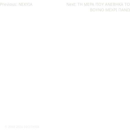
Post
Previous:
NEKYIA
Next:
ΤΗ ΜΕΡΑ ΠΟΥ ΑΝΕΒΗΚΑ ΤΟ
ΒΟΥΝΟ ΜΕΧΡΙ ΠΑΝΩ
navigation
© 2008-2026 DIGITARIA